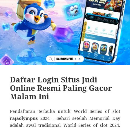
Daftar Login Situs Judi
Online Resmi Paling Gacor
Malam Ini
Pendaftaran terbuka untuk World Series of slot
rajaolympus
2024 – Sehari setelah Memorial Day
adalah awal tradisional World Series of slot 2024.