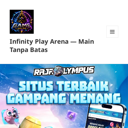
Infinity Play Arena — Main
MENU
DAN
Tanpa Batas
WIDGET