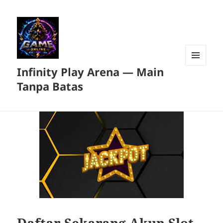
Infinity Play Arena — Main
MENU
DAN
Tanpa Batas
WIDGET
Daftar Sekarang Akun Slot