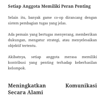
Setiap Anggota Memiliki Peran Penting
Selain itu, banyak game co-op dirancang dengan
sistem pembagian tugas yang jelas.
Ada pemain yang bertugas menyerang, memberikan
dukungan, mengatur strategi, atau menyelesaikan
objektif tertentu.
Akibatnya, setiap anggota merasa memiliki
kontribusi yang penting terhadap keberhasilan
kelompok.
Meningkatkan Komunikasi
Secara Alami