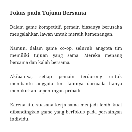
Fokus pada Tujuan Bersama
Dalam game kompetitif, pemain biasanya berusaha
mengalahkan lawan untuk meraih kemenangan.
Namun, dalam game co-op, seluruh anggota tim
memiliki tujuan yang sama. Mereka menang
bersama dan kalah bersama.
Akibatnya, setiap pemain terdorong untuk
membantu anggota tim lainnya daripada hanya
memikirkan kepentingan pribadi.
Karena itu, suasana kerja sama menjadi lebih kuat
dibandingkan game yang berfokus pada persaingan
individu.