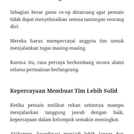
Sebagian besar game co-op dirancang agar pemain
tidak dapat menyelesaikan semua tantangan seorang
diri.
Mereka harus mempercayai anggota tim untuk
menjalankan tugas masing-masing.
Karena itu, rasa percaya berkembang secara alami
selama permainan berlangsung.
Kepercayaan Membuat Tim Lebih Solid
Ketika pemain melihat rekan setimnya mampu
menjalankan tanggung jawab dengan baik,
kepercayaan dalam kelompok semakin meningkat.
Akibatnya, koordinasi menjadi lebih lancar dan