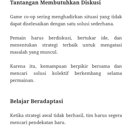
Tantangan Membutuhkan Diskusi
Game co-op sering menghadirkan situasi yang tidak
dapat diselesaikan dengan satu solusi sederhana.
Pemain harus berdiskusi, bertukar ide, dan
menentukan strategi terbaik untuk mengatasi
masalah yang muncul.
Karena itu, kemampuan berpikir bersama dan
mencari solusi kolektif berkembang selama
permainan.
Belajar Beradaptasi
Ketika strategi awal tidak berhasil, tim harus segera
mencari pendekatan baru.