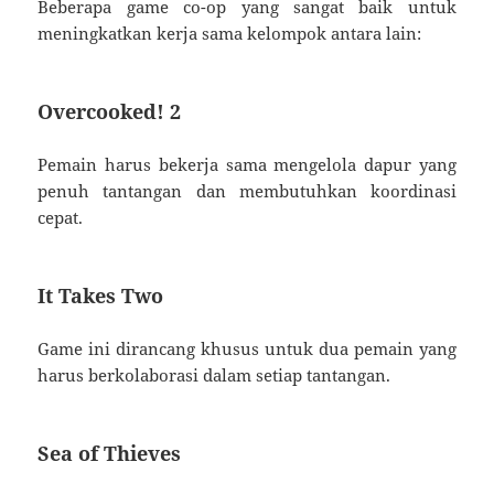
Beberapa game co-op yang sangat baik untuk
meningkatkan kerja sama kelompok antara lain:
Overcooked! 2
Pemain harus bekerja sama mengelola dapur yang
penuh tantangan dan membutuhkan koordinasi
cepat.
It Takes Two
Game ini dirancang khusus untuk dua pemain yang
harus berkolaborasi dalam setiap tantangan.
Sea of Thieves