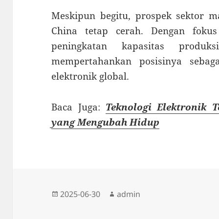
Meskipun begitu, prospek sektor ma
China tetap cerah. Dengan fokus
peningkatan kapasitas produks
mempertahankan posisinya sebag
elektronik global.
Baca Juga:
Teknologi Elektronik 
yang Mengubah Hidup
Diposkan
Penulis
2025-06-30
admin
pada